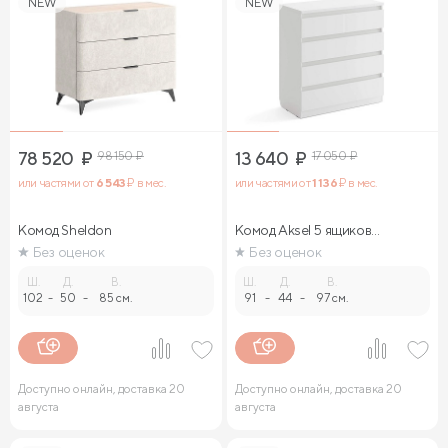
NEW
NEW
78 520
₽
98 150
₽
13 640
₽
17 050
₽
или частями от
6 543
₽ в мес.
или частями от
1 136
₽ в мес.
Комод Sheldon
Комод Aksel 5 ящиков
(белый)
Без оценок
Без оценок
Ш.
Д.
В.
Ш.
Д.
В.
102
-
50
-
85 см.
91
-
44
-
97 см.
Доступно онлайн, доставка 20
Доступно онлайн, доставка 20
августа
августа