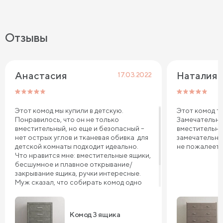
Отзывы
Анастасия
Наталия 
17.03.2022
Этот комод мы купили в детскую.
Этот комод те
Понравилось, что он не только
Замечательна
вместительный, но еще и безопасный –
вместительны
нет острых углов и тканевая обивка для
замечательно
детской комнаты подходит идеально.
не пожалеете
Что нравится мне: вместительные ящики,
бесшумное и плавное открывание/
закрывание ящика, ручки интересные.
Муж сказал, что собирать комод одно
удовольствие. Он все перебрал,
качество похвалил. Уверена, комод 3
ящика прослужит нам долго.
Комод 3 ящика