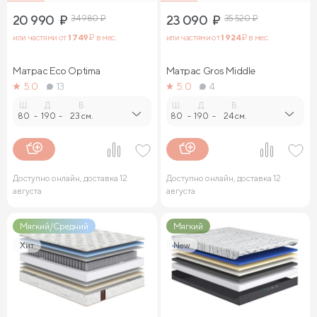
20 990
₽
34 980
₽
23 090
₽
35 520
₽
или частями от
1 749
₽ в мес.
или частями от
1 924
₽ в мес.
Матрас Eco Optima
Матрас Gros Middle
5.0
13
5.0
4
Ш.
Д.
В.
Ш.
Д.
В.
80
-
190
-
23 см.
80
-
190
-
24 см.
Доступно онлайн, доставка 12
Доступно онлайн, доставка 12
августа
августа
Мягкий/Средний
Мягкий
Хит
New