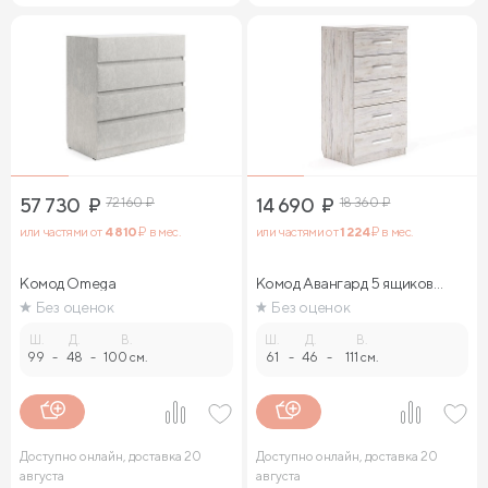
57 730
₽
72 160
₽
14 690
₽
18 360
₽
или частями от
4 810
₽ в мес.
или частями от
1 224
₽ в мес.
Комод Omega
Комод Авангард 5 ящиков
(ясмунд)
Без оценок
Без оценок
Ш.
Д.
В.
Ш.
Д.
В.
99
-
48
-
100 см.
61
-
46
-
111 см.
Доступно онлайн, доставка 20
Доступно онлайн, доставка 20
августа
августа