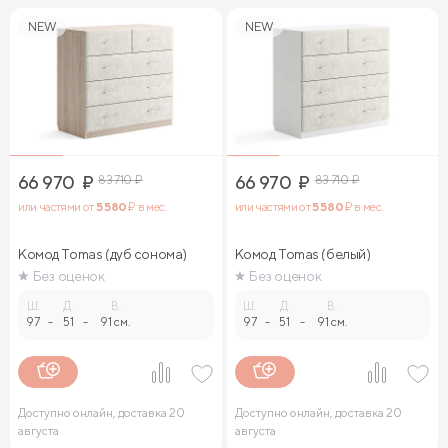
NEW
NEW
66 970
₽
83 710
₽
66 970
₽
83 710
₽
или частями от
5 580
₽ в мес.
или частями от
5 580
₽ в мес.
Комод Tomas (дуб сонома)
Комод Tomas (белый)
Без оценок
Без оценок
Ш.
Д.
В.
Ш.
Д.
В.
97
-
51
-
91 см.
97
-
51
-
91 см.
Доступно онлайн, доставка 20
Доступно онлайн, доставка 20
августа
августа