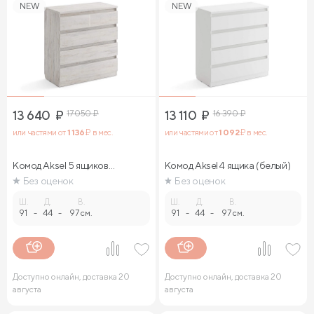
NEW
NEW
13 640
₽
17 050
₽
13 110
₽
16 390
₽
или частями от
1 136
₽ в мес.
или частями от
1 092
₽ в мес.
Комод Aksel 5 ящиков
Комод Aksel 4 ящика (белый)
(ясмунд)
Без оценок
Без оценок
Ш.
Д.
В.
Ш.
Д.
В.
91
-
44
-
97 см.
91
-
44
-
97 см.
Доступно онлайн, доставка 20
Доступно онлайн, доставка 20
августа
августа