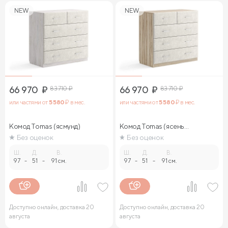
NEW
NEW
66 970
₽
83 710
₽
66 970
₽
83 710
₽
или частями от
5 580
₽ в мес.
или частями от
5 580
₽ в мес.
Комод Tomas (ясмунд)
Комод Tomas (ясень
ориноко)
Без оценок
Без оценок
Ш.
Д.
В.
Ш.
Д.
В.
97
-
51
-
91 см.
97
-
51
-
91 см.
Доступно онлайн, доставка 20
Доступно онлайн, доставка 20
августа
августа