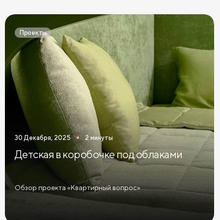
Темные комоды в спальню
Черные комоды в спальню
Бежевые комоды в спальню
Синие комоды в спальню
Проекты
Зеленые комоды в спальню
Комоды в спальню графит
Розовые комоды в спальню
Голубые комоды в спальню
Комоды Дуб Сонома
Комоды Ясень
Комоды 3 ящика
Комоды 5 ящиков
Широкие комоды
30 Декабря, 2025
2 минуты
Детская в коробочке под облаками
Обзор проекта «Квартирный вопрос»