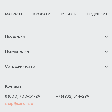
МАТРАСЫ
КРОВАТИ
МЕБЕЛЬ
ПОДУШКИ И 
Продукция
Сертификаты
Покупателям
Гарантии
Рассрочка и кредит
Материалы и технологии
Сотрудничество
Обмен и возврат
Сроки изготовления
Франчайзинг
Доставка и оплата
Блог
Отельерам
Контакты
Как оформить заказ
Отзывы покупателей
Интернет-магазинам
Адреса магазинов
8 (800) 700-34-29
+7 (4932) 344-299
Оптовые продажи
shop@sonum.ru
Договор-оферты
Дизайнерам интерьеров