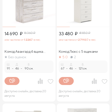
14 690
₽
18 360
₽
33 480
₽
41 850
₽
или частями от
1 224
₽ в мес.
или частями от
2 790
₽ в мес.
Комод Авангард 4 ящика
Комод Люкс с 5 ящиками
(ясмунд)
Без оценок
5.0
2
Ш.
Д.
В.
Ш.
Д.
В.
91
-
46
-
90 см.
67
-
46
-
121 см.
Доступно онлайн, доставка 20
Доступно онлайн, доставка 20
августа
августа