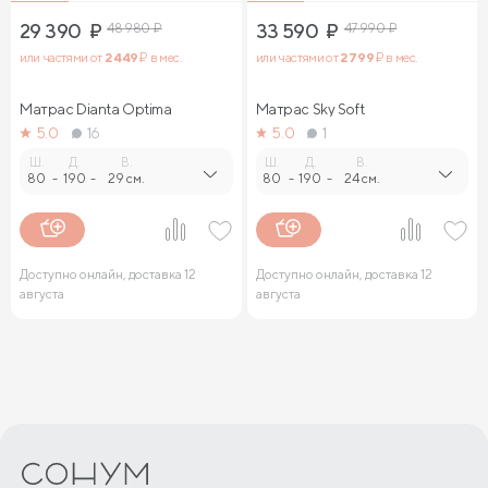
29 390
₽
48 980
₽
33 590
₽
47 990
₽
или частями от
2 449
₽ в мес.
или частями от
2 799
₽ в мес.
Матрас Dianta Optima
Матрас Sky Soft
5.0
16
5.0
1
Ш.
Д.
В.
Ш.
Д.
В.
80
-
190
-
29 см.
80
-
190
-
24 см.
Доступно онлайн, доставка 12
Доступно онлайн, доставка 12
августа
августа