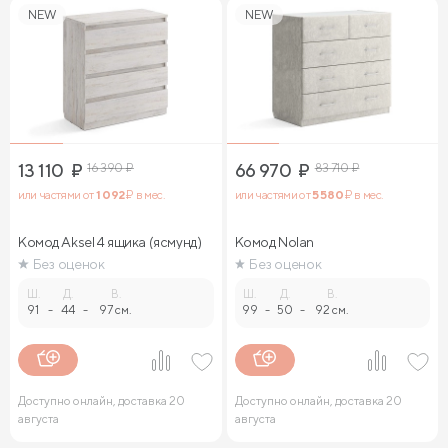
NEW
NEW
13 110
₽
16 390
₽
66 970
₽
83 710
₽
или частями от
1 092
₽ в мес.
или частями от
5 580
₽ в мес.
Комод Aksel 4 ящика (ясмунд)
Комод Nolan
Без оценок
Без оценок
Ш.
Д.
В.
Ш.
Д.
В.
91
-
44
-
97 см.
99
-
50
-
92 см.
Доступно онлайн, доставка 20
Доступно онлайн, доставка 20
августа
августа