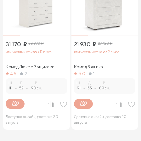
31 170
₽
38 970
₽
21 930
₽
27 420
₽
или частями от
2 597
₽ в мес.
или частями от
1 827
₽ в мес.
Комод Люкс с 3 ящиками
Комод 3 ящика
4.5
2
5.0
1
Ш.
Д.
В.
Ш.
Д.
В.
111
-
52
-
90 см.
91
-
55
-
89 см.
Доступно онлайн, доставка 20
Доступно онлайн, доставка 20
августа
августа