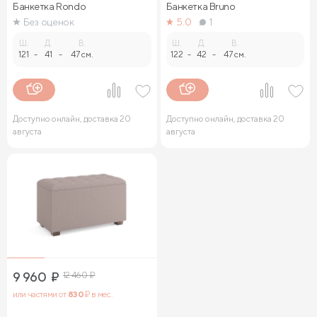
Банкетка Rondo
Банкетка Bruno
Без оценок
5.0
1
Ш.
Д.
В.
Ш.
Д.
В.
121
-
41
-
47 см.
122
-
42
-
47 см.
Доступно онлайн, доставка 20
Доступно онлайн, доставка 20
августа
августа
9 960
₽
12 460
₽
или частями от
830
₽ в мес.