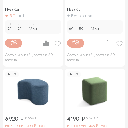
Пуф Karl
Пуф Kivi
5.0
1
Без оценок
Ш.
Д.
В.
Ш.
Д.
В.
72
-
72
-
42 см.
60
-
59
-
43 см.
Доступно онлайн, доставка 20
Доступно онлайн, доставка 20
августа
августа
NEW
NEW
6 920
₽
8 650
₽
4 190
₽
5 240
₽
или частями от
576
₽ в мес.
или частями от
349
₽ в мес.