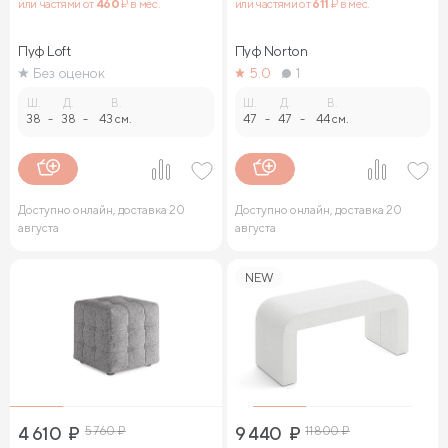
или частями от
460
₽ в мес.
или частями от
611
₽ в мес.
Пуф Loft
Пуф Norton
Без оценок
5.0
1
Ш.
Д.
В.
Ш.
Д.
В.
38
-
38
-
43 см.
47
-
47
-
44 см.
Доступно онлайн, доставка 20
Доступно онлайн, доставка 20
августа
августа
NEW
4 610
₽
5 760
₽
9 440
₽
11 800
₽