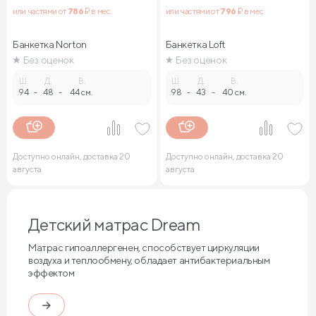
или частями от
786
₽ в мес.
или частями от
796
₽ в мес.
Банкетка Norton
Банкетка Loft
Без оценок
Без оценок
Ш.
Д.
В.
Ш.
Д.
В.
94
-
48
-
44 см.
98
-
43
-
40 см.
Доступно онлайн, доставка 20
Доступно онлайн, доставка 20
августа
августа
Детский матрас Dream
Матрас гипоаллергенен, способствует циркуляции
воздуха и теплообмену, обладает антибактериальным
эффектом