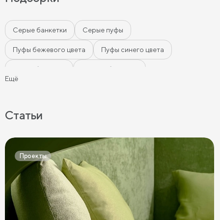
Серые банкетки
Серые пуфы
Пуфы бежевого цвета
Пуфы синего цвета
Белые банкетки
Черные банкетки
Ещё
Банкетки в спальню
Банкетки с ящиком
Мягкие банкетки
Пуфы оттоманки
Статьи
Пуфы в прихожую
Круглые пуфы
Пуфы с ящиками
Большие пуфы
Мягкие пуфы
Пуфы велюр
Проекты