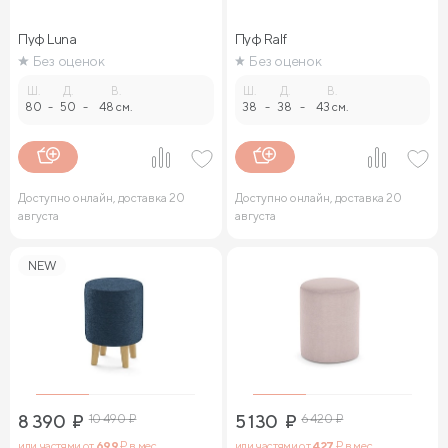
Пуф Luna
Пуф Ralf
Без оценок
Без оценок
Ш.
Д.
В.
Ш.
Д.
В.
80
-
50
-
48 см.
38
-
38
-
43 см.
Доступно онлайн, доставка 20
Доступно онлайн, доставка 20
августа
августа
NEW
8 390
₽
10 490
₽
5 130
₽
6 420
₽
или частями от
699
₽ в мес.
или частями от
427
₽ в мес.