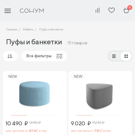
0
Главная
Мебель
Пуфы и банкетки
Пуфы и банкетки
15 товаров
Все фильтры
Популярные
NEW
NEW
Сначала дешевые
Сначала дорогие
10 490
₽
13 110
₽
9 020
₽
11 270
₽
или частями от
874
₽ в мес.
или частями от
751
₽ в мес.