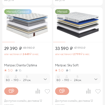
Мягкий/Средний
Мягкий
Хит
New
29 390
₽
48 980
₽
33 590
₽
47 990
₽
или частями от
2 449
₽ в мес.
или частями от
2 799
₽ в мес.
Матрас Dianta Optima
Матрас Sky Soft
5.0
16
5.0
1
Ш.
Д.
В.
Ш.
Д.
В.
80
-
190
-
29 см.
80
-
190
-
24 см.
Доступно онлайн, доставка 12
Доступно онлайн, доставка 12
августа
августа