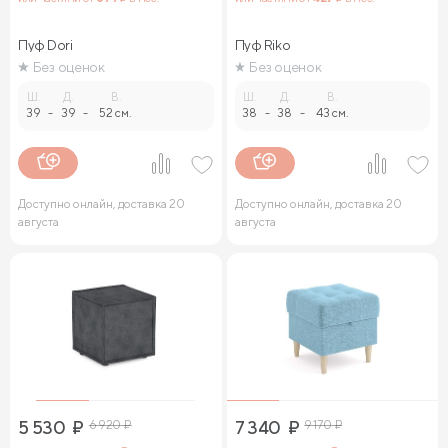
Пуф Dori
Пуф Riko
Без оценок
Без оценок
Ш.
Д.
В.
Ш.
Д.
В.
39
-
39
-
52 см.
38
-
38
-
43 см.
Доступно онлайн, доставка 20
Доступно онлайн, доставка 20
августа
августа
5 530
₽
6 920
₽
7 340
₽
9 170
₽