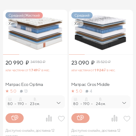
Средний/Жесткий
Средний
Хит
Хит
20 990
₽
34 980
₽
23 090
₽
35 520
₽
или частями от
1 749
₽ в мес.
или частями от
1 924
₽ в мес.
Матрас Eco Optima
Матрас Gros Middle
5.0
13
5.0
4
Ш.
Д.
В.
Ш.
Д.
В.
80
-
190
-
23 см.
80
-
190
-
24 см.
Доступно онлайн, доставка 12
Доступно онлайн, доставка 12
августа
августа