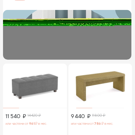
11 540
₽
14 420
₽
9 440
₽
11 800
₽
или частями от
961
₽ в мес.
или частями от
786
₽ в мес.