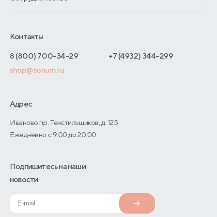
Обмен и возврат
Сроки изготовления
Франчайзинг
Доставка и оплата
Блог
Отельерам
Контакты
Как оформить заказ
Отзывы покупателей
Интернет-магазинам
Адреса магазинов
8 (800) 700-34-29
+7 (4932) 344-299
Оптовые продажи
shop@sonum.ru
Договор-оферты
Дизайнерам интерьеров
О производстве
Адрес
Иваново пр. Текстильщиков, д. 125
Ежедневно с 9:00 до 20:00
Подпишитесь на наши
новости