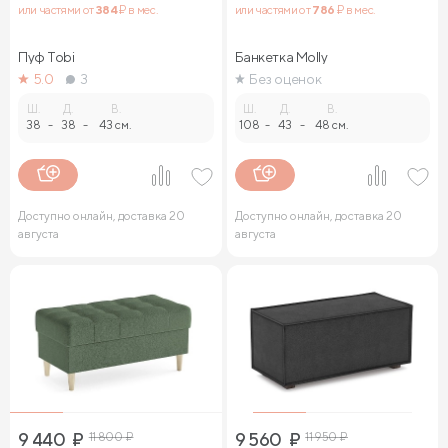
или частями от
384
₽ в мес.
или частями от
786
₽ в мес.
Пуф Tobi
Банкетка Molly
5.0
3
Без оценок
Ш.
Д.
В.
Ш.
Д.
В.
38
-
38
-
43 см.
108
-
43
-
48 см.
Доступно онлайн, доставка 20
Доступно онлайн, доставка 20
августа
августа
9 440
₽
11 800
₽
9 560
₽
11 950
₽