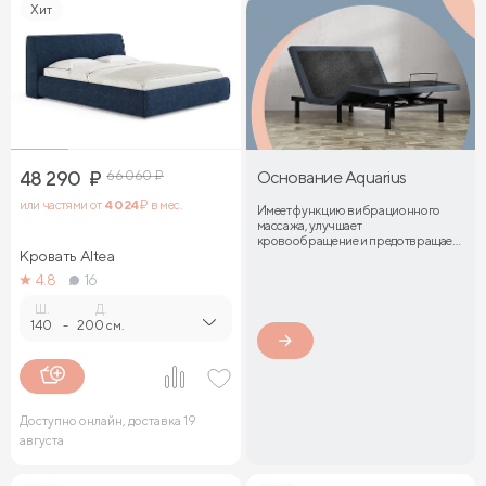
Хит
48 290
₽
66 060
₽
Основание Aquarius
или частями от
4 024
₽ в мес.
Имеет функцию вибрационного
массажа, улучшает
кровообращение и предотвращает
Кровать Altea
затекание мышц
4.8
16
Ш.
Д.
140
-
200 см.
Доступно онлайн, доставка 19
августа