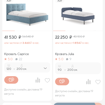
Хит
Хит
41 530
₽
56 540
₽
22 250
₽
40 100
₽
или частями от
3 460
₽ в мес.
или частями от
1 854
₽ в мес.
Кровать Caprice
Кровать Julia
5.0
22
5.0
9
Ш.
Д.
Ш.
Д.
120
-
200 см.
90
-
200 см.
Доступно онлайн, доставка 19
Доступно онлайн, доставка 19
августа
августа