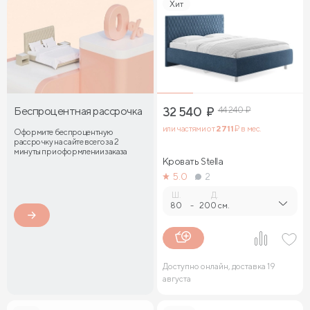
Хит
Беспроцентная рассрочка
32 540
₽
44 240
₽
или частями от
2 711
₽ в мес.
Оформите беспроцентную
рассрочку на сайте всего за 2
минуты при оформлении заказа
Кровать Stella
5.0
2
Ш.
Д.
80
-
200 см.
Доступно онлайн, доставка 19
августа