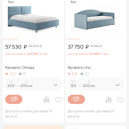
Хит
Хит
57 530
₽
78 590
₽
37 750
₽
51 140
₽
или частями от
4 794
₽ в мес.
или частями от
3 145
₽ в мес.
Кровать Omega
Кровать Uno
5.0
9
4.8
22
Ш.
Д.
Ш.
Д.
200
-
200 см.
120
-
200 см.
Доступно онлайн, доставка 19
Доступно онлайн, доставка 19
августа
августа