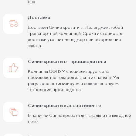
сна.
Кровати черного цвета
Кровати бежевого цвета
Кровати шириной 80 см (Узкие)
Доставка
Кровати шириной 90 см
Кровати шириной 120 см
Доставим Синие кровати в г. Геленджик любой
транспортной компанией. Сроки и стоимость
Кровати шириной 140 см
Кровати шириной 160 см
доставки уточнит менеджер при оформлении
заказа.
Кровати шириной 180 см
Кровати шириной 200 см
Синие кровати от производителя
Высокие кровати
Низкие кровати
Компания СОНУМ специализируется на
Кровати длиной 180 см
Кровати длиной 190 см
производстве товаров для сна и спальни. Мы
регулярно оптимизируем и совершенствуем
Кровати длиной 200 см
технологии производства.
Кровати 80х180 см (для маленькой комнаты)
Синие кровати в ассортименте
Кровати 90х180 см
Кровати 120х180 см
В наличии Синие кровати для спальни по выгодной
цене.
Большие кровати
Кровати 80х190 см
Кровати 90х190 см
Кровати 120х190 см