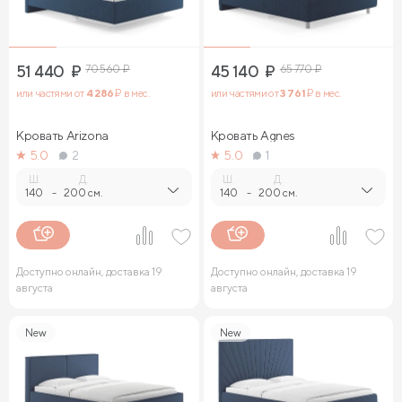
51 440
₽
70 560
₽
45 140
₽
65 770
₽
или частями от
4 286
₽ в мес.
или частями от
3 761
₽ в мес.
Кровать Arizona
Кровать Agnes
5.0
2
5.0
1
Ш.
Д.
Ш.
Д.
140
-
200 см.
140
-
200 см.
Доступно онлайн, доставка 19
Доступно онлайн, доставка 19
августа
августа
New
New