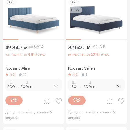
Хит
Хит
NEW
49 340
₽
66 890
₽
32 540
₽
44 240
₽
или частями от
4 111
₽ в мес.
или частями от
2 711
₽ в мес.
Кровать Alma
Кровать Vivien
5.0
21
5.0
1
Ш.
Д.
Ш.
Д.
200
-
200 см.
80
-
200 см.
Доступно онлайн, доставка 19
Доступно онлайн, доставка 19
августа
августа