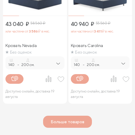
43 040
₽
58 560
₽
40 940
₽
55 560
₽
или частями от
3 586
₽ в мес.
или частями от
3 411
₽ в мес.
Кровать Nevada
Кровать Carolina
Без оценок
Без оценок
Ш.
Д.
Ш.
Д.
140
-
200 см.
140
-
200 см.
Доступно онлайн, доставка 19
Доступно онлайн, доставка 19
августа
августа
Больше товаров