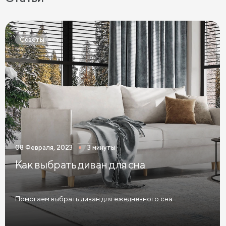
Кровати Экокожа
Кровати 90 х 200 с ящиками
Кровати 120 х 200 с ящиками
Советы
Кровати 140 х 200 с ящиками
Кровати 160 х 200 с ящиками
Кровати 180 х 200 с ящиками
Кровати 200 х 200 с ящиками
Кровати мятного цвета
Кровати тёмного цвета
Кровати горчичного цвета
08 Февраля, 2023
3 минуты
Кровати бирюзового цвета
Как выбрать диван для сна
Кровати в современном стиле
Кровати в стиле лофт
Кровати в скандинавском стиле
Помогаем выбрать диван для ежедневного сна
Кровати в классическом стиле
Кровати без изголовья