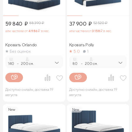
59 840
₽
88 390
₽
37 900
₽
52 520
₽
или частями от
4 986
₽ в мес.
или частями от
3 158
₽ в мес.
Кровать Orlando
Кровать Polly
Без оценок
5.0
1
Ш.
Д.
Ш.
Д.
140
-
200 см.
80
-
200 см.
Доступно онлайн, доставка 19
Доступно онлайн, доставка 19
августа
августа
New
New