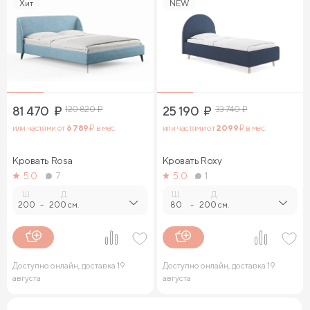
Хит
NEW
81 470
₽
120 820
₽
25 190
₽
33 740
₽
или частями от
6 789
₽ в мес.
или частями от
2 099
₽ в мес.
Кровать Rosa
Кровать Roxy
5.0
7
5.0
1
Ш.
Д.
Ш.
Д.
200
-
200 см.
80
-
200 см.
Доступно онлайн, доставка 19
Доступно онлайн, доставка 19
августа
августа