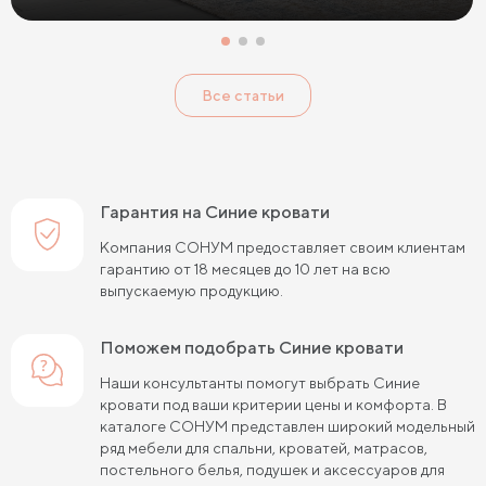
Кровати с низким изголовьем
Кровати с высоким изголовьем
Все статьи
Кровати с мягким изголовьем
Кровати светлых цветов
Кровати в стиле прованс
Кровати в стиле минимализм
Кровати в стиле хай-тек
Кровати семейные
Гарантия на Синие кровати
Кровати белого цвета
Кровати голубого цвета
Компания СОНУМ предоставляет своим клиентам
гарантию от 18 месяцев до 10 лет на всю
Кровати цвета графит
Кровати желтого цвета
выпускаемую продукцию.
Кровати зеленого цвета
Кровати коричневого цвета
Поможем подобрать Синие кровати
Кровати красного цвета
Кровати оранжевого цвета
Наши консультанты помогут выбрать Синие
кровати под ваши критерии цены и комфорта. В
Кровати розового цвета
Кровати серого цвета
каталоге СОНУМ представлен широкий модельный
ряд мебели для спальни, кроватей, матрасов,
Кровати синего цвета
Кровати фиолетового цвета
постельного белья, подушек и аксессуаров для