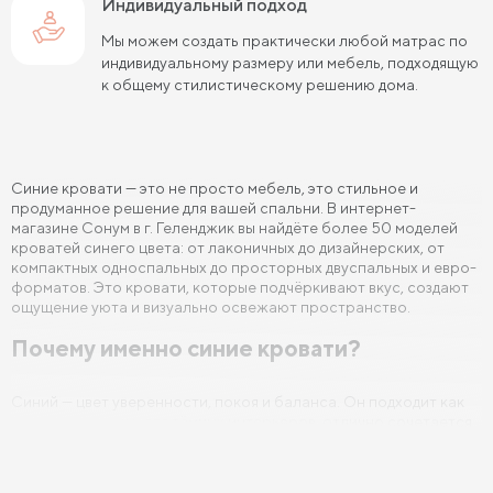
Индивидуальный подход
Мы можем создать практически любой матрас по
Кровати 140х190 см
Кровати 160х190 см
индивидуальному размеру или мебель, подходящую
к общему стилистическому решению дома.
Кровати 180х190 см
Кровати 200х190 см
Кровати 80х200 см
Кровати 90х200 см
Кровати 120х200 см
Кровати 140х200 см
Синие кровати — это не просто мебель, это стильное и
продуманное решение для вашей спальни. В интернет-
Кровати 160х200 см (Евро размер)
магазине Сонум в г. Геленджик вы найдёте более 50 моделей
кроватей синего цвета: от лаконичных до дизайнерских, от
Кровати 180х200 см
Кровати 200х200 см (Кинг Сайз)
компактных односпальных до просторных двуспальных и евро-
форматов. Это кровати, которые подчёркивают вкус, создают
Кровати с подъемным механизмом
ощущение уюта и визуально освежают пространство.
Почему именно синие кровати?
Кровати для взрослых
Кровати с ящиками
Кровати 160 х 200 с подъемным механизмом и ящиками
Синий — цвет уверенности, покоя и баланса. Он подходит как
для светлых, так и для тёмных интерьеров, отлично сочетается
Кровати 140 х 200 с подъемным механизмом и ящиками
с белыми, серыми, бежевыми, деревянными и металлическими
элементами. Темно-синяя кровать выглядит особенно
благородно и дорого, а её ненавязчивый оттенок не надоедает