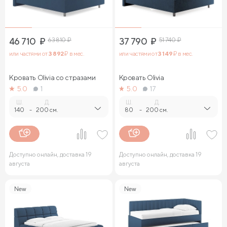
46 710
₽
63 810
₽
37 790
₽
51 740
₽
или частями от
3 892
₽ в мес.
или частями от
3 149
₽ в мес.
Кровать Olivia со стразами
Кровать Olivia
5.0
1
5.0
17
Ш.
Д.
Ш.
Д.
140
-
200 см.
80
-
200 см.
Доступно онлайн, доставка 19
Доступно онлайн, доставка 19
августа
августа
New
New