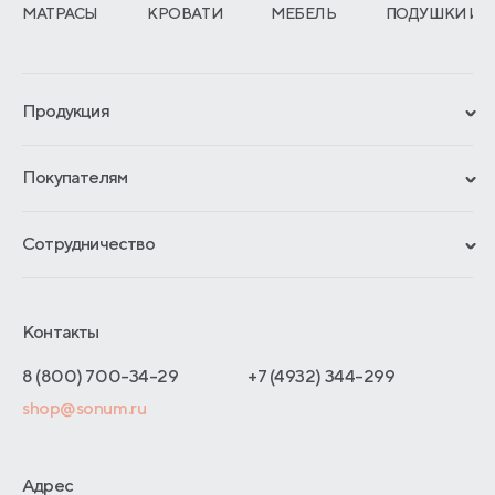
МАТРАСЫ
КРОВАТИ
МЕБЕЛЬ
ПОДУШКИ И 
Продукция
Сертификаты
Покупателям
Гарантии
Рассрочка и кредит
Материалы и технологии
Сотрудничество
Обмен и возврат
Сроки изготовления
Франчайзинг
Доставка и оплата
Блог
Отельерам
Контакты
Как оформить заказ
Отзывы покупателей
Интернет-магазинам
Адреса магазинов
8 (800) 700-34-29
+7 (4932) 344-299
Оптовые продажи
shop@sonum.ru
Договор-оферты
Дизайнерам интерьеров
О производстве
Адрес