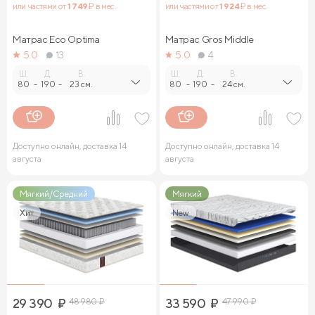
или частями от
1 749
₽ в мес.
или частями от
1 924
₽ в мес.
Матрас Eco Optima
Матрас Gros Middle
5.0
13
5.0
4
Ш.
Д.
В.
Ш.
Д.
В.
80
-
190
-
23 см.
80
-
190
-
24 см.
Доступно онлайн, доставка 14
Доступно онлайн, доставка 14
августа
августа
Мягкий/Средний
Мягкий
Хит
New
29 390
₽
48 980
₽
33 590
₽
47 990
₽