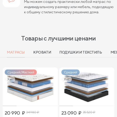
Мы можем создать практически любой матрас по
индивидуальному размеру или мебель, подходящую
к общему стилистическому решению дома.
Товары с лучшими ценами
МАТРАСЫ
КРОВАТИ
ПОДУШКИ И ТЕКСТИЛЬ
МЕ
Средний/Жесткий
Средний
Хит
Хит
20 990
₽
34 980
₽
23 090
₽
35 520
₽