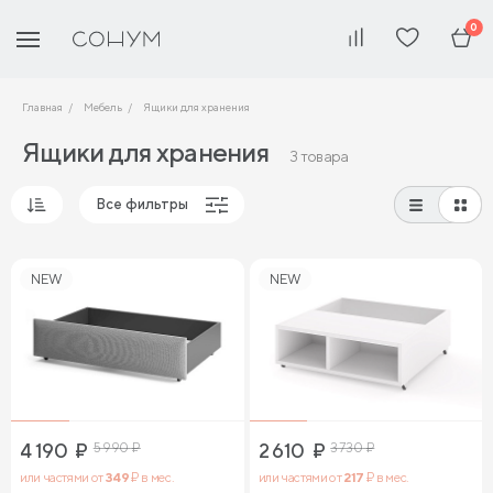
0
Главная
Мебель
Ящики для хранения
Ящики для хранения
3 товара
Все фильтры
Популярные
NEW
NEW
Сначала дешевые
Сначала дорогие
4 190
₽
5 990
₽
2 610
₽
3 730
₽
или частями от
349
₽ в мес.
или частями от
217
₽ в мес.