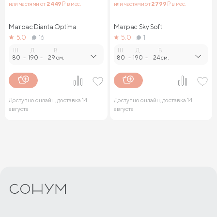
или частями от
2 449
₽ в мес.
или частями от
2 799
₽ в мес.
Матрас Dianta Optima
Матрас Sky Soft
5.0
16
5.0
1
Ш.
Д.
В.
Ш.
Д.
В.
80
-
190
-
29 см.
80
-
190
-
24 см.
Доступно онлайн, доставка 14
Доступно онлайн, доставка 14
августа
августа