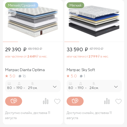
Мягкий/Средний
Мягкий
Хит
New
29 390
₽
48 980
₽
33 590
₽
47 990
₽
или частями от
2 449
₽ в мес.
или частями от
2 799
₽ в мес.
Матрас Dianta Optima
Матрас Sky Soft
5.0
16
5.0
1
Ш.
Д.
В.
Ш.
Д.
В.
80
-
190
-
29 см.
80
-
190
-
24 см.
Доступно онлайн, доставка 11
Доступно онлайн, доставка 11
августа
августа