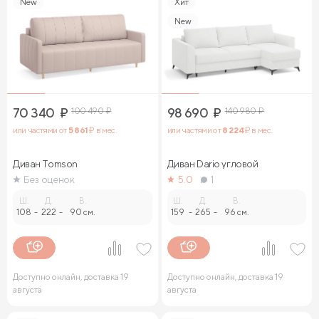
New
Хит
New
70 340
₽
100 490
₽
98 690
₽
140 980
₽
или частями от
5 861
₽ в мес.
или частями от
8 224
₽ в мес.
Диван Tomson
Диван Dario угловой
Без оценок
5.0
1
Ш.
Д.
В.
Ш.
Д.
В.
108
-
222
-
90 см.
159
-
265
-
96 см.
Доступно онлайн, доставка 19
Доступно онлайн, доставка 19
августа
августа