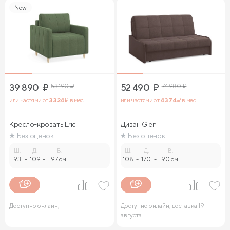
New
39 890
₽
53 190
₽
52 490
₽
74 980
₽
или частями от
3 324
₽ в мес.
или частями от
4 374
₽ в мес.
Кресло-кровать Eric
Диван Glen
Без оценок
Без оценок
Ш.
Д.
В.
Ш.
Д.
В.
93
-
109
-
97 см.
108
-
170
-
90 см.
Доступно онлайн,
Доступно онлайн, доставка 19
августа