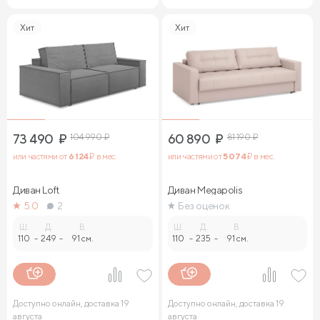
Хит
Хит
73 490
₽
104 990
₽
60 890
₽
81 190
₽
или частями от
6 124
₽ в мес.
или частями от
5 074
₽ в мес.
Диван Loft
Диван Megapolis
5.0
2
Без оценок
Ш.
Д.
В.
Ш.
Д.
В.
110
-
249
-
91 см.
110
-
235
-
91 см.
Доступно онлайн, доставка 19
Доступно онлайн, доставка 19
августа
августа