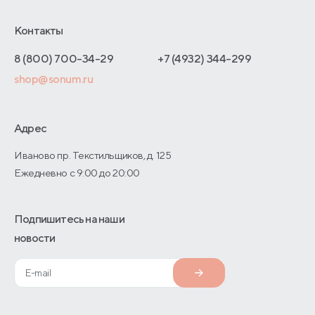
Франчайзинг
Доставка и оплата
Блог
Отельерам
Контакты
Как оформить заказ
Отзывы покупателей
Интернет-магазинам
Адреса магазинов
8 (800) 700-34-29
+7 (4932) 344-299
Оптовые продажи
shop@sonum.ru
Договор-оферты
Дизайнерам интерьеров
О производстве
Адрес
Иваново пр. Текстильщиков, д. 125
Ежедневно с 9:00 до 20:00
Подпишитесь на наши
новости