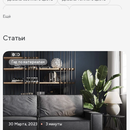
Диваны цвета морской волны
Диваны мятного цвета
Ещё
Диваны-кровати
Ортопедические диваны
Серые диваны
Синие диваны
Коричневые диваны
Статьи
Черные диваны
Диваны графит
Розовые диваны
Фиолетовые диваны
Оранжевые диваны
Гид по материалам
Желтые диваны
Красные диваны
Диваны шириной 110 см
Раскладные диваны
Диваны в скандинавском стиле
Диваны в стиле лофт
Белые диваны
Бежевые диваны
Зеленые диваны
Голубые диваны
Выдвижные диваны
30 Марта, 2023
3 минуты
Диваны Пантограф
Диваны Аккордеон