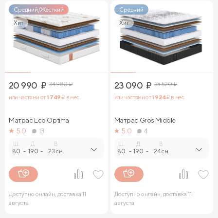
Средний/Жесткий
Средний
Хит
Хит
20 990
₽
34 980
₽
23 090
₽
35 520
₽
или частями от
1 749
₽ в мес.
или частями от
1 924
₽ в мес.
Матрас Eco Optima
Матрас Gros Middle
5.0
13
5.0
4
Ш.
Д.
В.
Ш.
Д.
В.
80
-
190
-
23 см.
80
-
190
-
24 см.
Доступно онлайн, доставка 11
Доступно онлайн, доставка 11
августа
августа