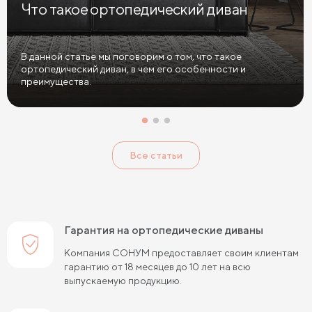
Что такое ортопедический диван
Диваны в спальню
Диваны с подушками
Большие диваны
Диваны софа
Диваны из велюра
В данной статье мы поговорим о том, что такое
ортопедический диван, в чем его особенности и
Диваны антикоготь
преимущества.
Все статьи
Гарантия на ортопедические диваны
Компания СОНУМ предоставляет своим клиентам
гарантию от 18 месяцев до 10 лет на всю
выпускаемую продукцию.