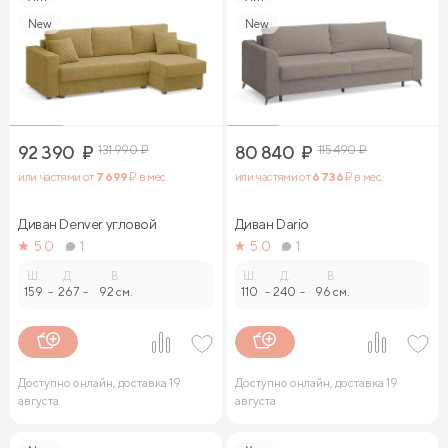
New
New
92 390
₽
131 990
₽
80 840
₽
115 490
₽
или частями от
7 699
₽ в мес.
или частями от
6 736
₽ в мес.
Диван Denver угловой
Диван Dario
5.0
1
5.0
1
Ш.
Д.
В.
Ш.
Д.
В.
159
-
267
-
92 см.
110
-
240
-
96 см.
Доступно онлайн, доставка 19
Доступно онлайн, доставка 19
августа
августа