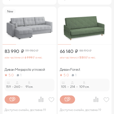
New
83 990
₽
119 980
₽
66 140
₽
88 190
₽
или частями от
6 999
₽ в мес.
или частями от
5 511
₽ в мес.
Диван Megapolis угловой
Диван Forest
5.0
1
5.0
1
Ш.
Д.
В.
Ш.
Д.
В.
159
-
260
-
91 см.
105
-
214
-
109 см.
Доступно онлайн, доставка 19
Доступно онлайн, доставка 19