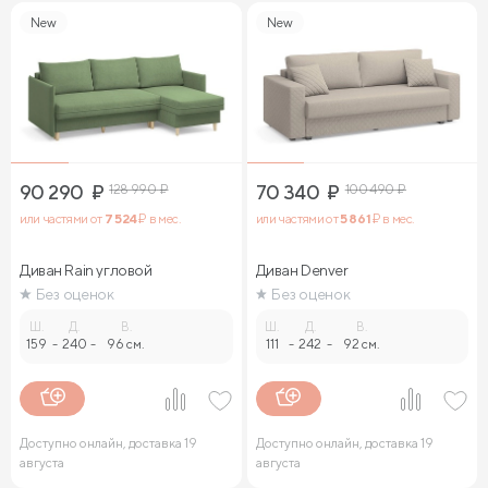
New
New
90 290
₽
128 990
₽
70 340
₽
100 490
₽
или частями от
7 524
₽ в мес.
или частями от
5 861
₽ в мес.
Диван Rain угловой
Диван Denver
Без оценок
Без оценок
Ш.
Д.
В.
Ш.
Д.
В.
159
-
240
-
96 см.
111
-
242
-
92 см.
Доступно онлайн, доставка 19
Доступно онлайн, доставка 19
августа
августа