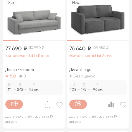
Хит
New
77 690
₽
110 990
₽
76 640
₽
109 480
₽
или частями от
6 474
₽ в мес.
или частями от
6 386
₽ в мес.
Диван Freedom
Диван Largo
5.0
3
Без оценок
Ш.
Д.
В.
Ш.
Д.
В.
111
-
242
-
92 см.
108
-
175
-
96 см.
Доступно онлайн, доставка 19
Доступно онлайн, доставка 19
августа
августа