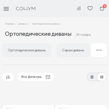
0
Главная
Диваны
Ортопедические диваны
Ортопедические диваны
24 товара
Ортопедические диваны
Серые диваны
Сини
Все фильтры
Популярные
Сначала дешевые
Сначала дорогие