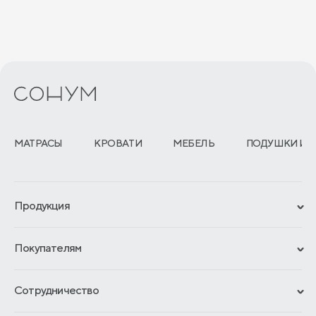
МАТРАСЫ
КРОВАТИ
МЕБЕЛЬ
ПОДУШКИ И 
Продукция
Сертификаты
Покупателям
Гарантии
Рассрочка и кредит
Материалы и технологии
Сотрудничество
Обмен и возврат
Сроки изготовления