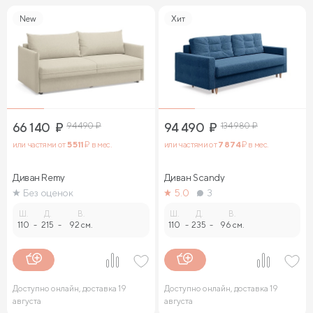
New
Хит
66 140
₽
94 490
₽
94 490
₽
134 980
₽
или частями от
5 511
₽ в мес.
или частями от
7 874
₽ в мес.
Диван Remy
Диван Sсandy
Без оценок
5.0
3
Ш.
Д.
В.
Ш.
Д.
В.
110
-
215
-
92 см.
110
-
235
-
96 см.
Доступно онлайн, доставка 19
Доступно онлайн, доставка 19
августа
августа