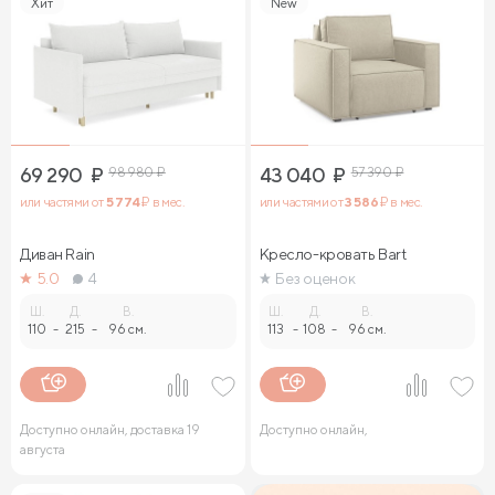
Хит
New
69 290
₽
98 980
₽
43 040
₽
57 390
₽
или частями от
5 774
₽ в мес.
или частями от
3 586
₽ в мес.
Диван Rain
Кресло-кровать Bart
5.0
4
Без оценок
Ш.
Д.
В.
Ш.
Д.
В.
110
-
215
-
96 см.
113
-
108
-
96 см.
Доступно онлайн, доставка 19
Доступно онлайн,
августа