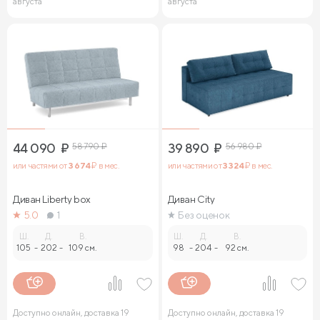
августа
августа
44 090
₽
58 790
₽
39 890
₽
56 980
₽
или частями от
3 674
₽ в мес.
или частями от
3 324
₽ в мес.
Диван Liberty box
Диван City
5.0
1
Без оценок
Ш.
Д.
В.
Ш.
Д.
В.
105
-
202
-
109 см.
98
-
204
-
92 см.
Доступно онлайн, доставка 19
Доступно онлайн, доставка 19