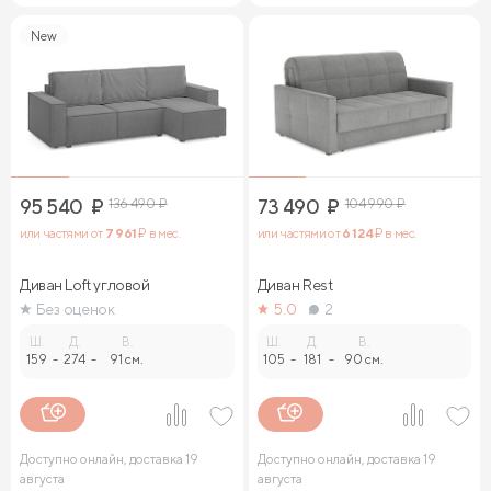
New
95 540
₽
136 490
₽
73 490
₽
104 990
₽
или частями от
7 961
₽ в мес.
или частями от
6 124
₽ в мес.
Диван Loft угловой
Диван Rest
Без оценок
5.0
2
Ш.
Д.
В.
Ш.
Д.
В.
159
-
274
-
91 см.
105
-
181
-
90 см.
Доступно онлайн, доставка 19
Доступно онлайн, доставка 19
августа
августа