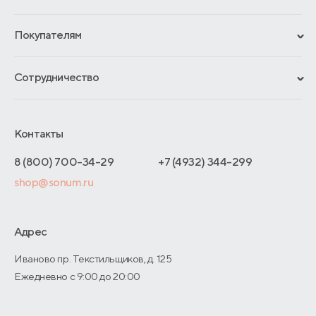
Сертификаты
Покупателям
Гарантии
Рассрочка и кредит
Материалы и технологии
Сотрудничество
Обмен и возврат
Сроки изготовления
Франчайзинг
Доставка и оплата
Блог
Отельерам
Контакты
Как оформить заказ
Отзывы покупателей
Интернет-магазинам
Адреса магазинов
8 (800) 700-34-29
+7 (4932) 344-299
Оптовые продажи
shop@sonum.ru
Договор-оферты
Дизайнерам интерьеров
О производстве
Адрес
Иваново пр. Текстильщиков, д. 125
Ежедневно с 9:00 до 20:00