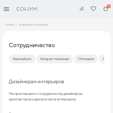
0
Главная
Дизайнерам интерьеров
Сотрудничество
Франчайзинг
Интернет-магазинам
Отельерам
Опто
Дизайнерам интерьеров
Мы приглашаем к сотрудничеству дизайнеров,
архитекторов и декораторов интерьеров.