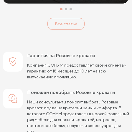
Кровати с низким изголовьем
Кровати с высоким изголовьем
Все статьи
Кровати с мягким изголовьем
Кровати светлых цветов
Кровати в стиле прованс
Кровати в стиле минимализм
Кровати в стиле хай-тек
Кровати семейные
Гарантия на Розовые кровати
Кровати белого цвета
Кровати голубого цвета
Компания СОНУМ предоставляет своим клиентам
гарантию от 18 месяцев до 10 лет на всю
Кровати цвета графит
Кровати желтого цвета
выпускаемую продукцию.
Кровати зеленого цвета
Кровати коричневого цвета
Поможем подобрать Розовые кровати
Кровати красного цвета
Кровати оранжевого цвета
Наши консультанты помогут выбрать Розовые
кровати под ваши критерии цены и комфорта. В
Кровати розового цвета
Кровати серого цвета
каталоге СОНУМ представлен широкий модельный
ряд мебели для спальни, кроватей, матрасов,
Кровати синего цвета
Кровати фиолетового цвета
постельного белья, подушек и аксессуаров для
сна.
Кровати черного цвета
Кровати бежевого цвета