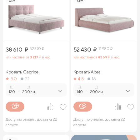
Хит
Хит
38 610
₽
52 370
₽
52 430
₽
71 980
₽
или частями от
3 217
₽ в мес.
или частями от
4 369
₽ в мес.
Кровать Caprice
Кровать Altea
5.0
22
4.8
16
Ш.
Д.
Ш.
Д.
120
-
200 см.
140
-
200 см.
Доступно онлайн, доставка 22
Доступно онлайн, доставка 22
августа
августа