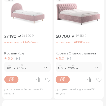
27 190
₽
36 590
₽
50 700
₽
69 510
₽
или частями от
2 265
₽ в мес.
или частями от
4 225
₽ в мес.
Кровать Roxy
Кровать Olivia со стразами
5.0
1
5.0
1
Ш.
Д.
Ш.
Д.
80
-
200 см.
140
-
200 см.
Доступно онлайн, доставка 22
Доступно онлайн, доставка 22
августа
августа