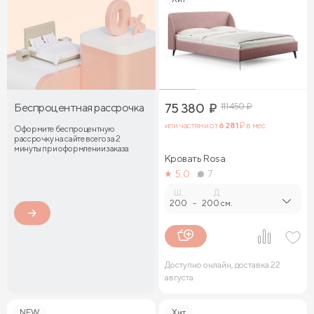
Беспроцентная рассрочка
75 380
₽
111 450
₽
или частями от
6 281
₽ в мес.
Оформите беспроцентную
рассрочку на сайте всего за 2
минуты при оформлении заказа
Кровать Rosa
5.0
7
Ш.
Д.
200
-
200 см.
Доступно онлайн, доставка 22
августа
NEW
Хит