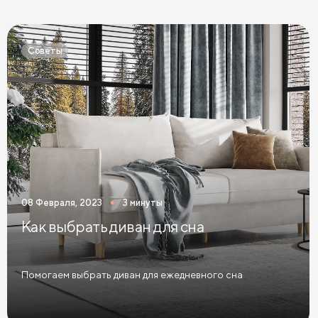
Кровати Экокожа
Кровати 90 х 200 с ящиками
Кровати 120 х 200 с ящиками
Советы
Кровати 140 х 200 с ящиками
Кровати 160 х 200 с ящиками
Кровати 180 х 200 с ящиками
Кровати 200 х 200 с ящиками
Кровати мятного цвета
Кровати тёмного цвета
Кровати горчичного цвета
08 Февраля, 2023
3 минуты
Кровати бирюзового цвета
Как выбрать диван для сна
Кровати в современном стиле
Кровати в стиле лофт
Кровати в скандинавском стиле
Помогаем выбрать диван для ежедневного сна
Кровати в классическом стиле
Кровати без изголовья