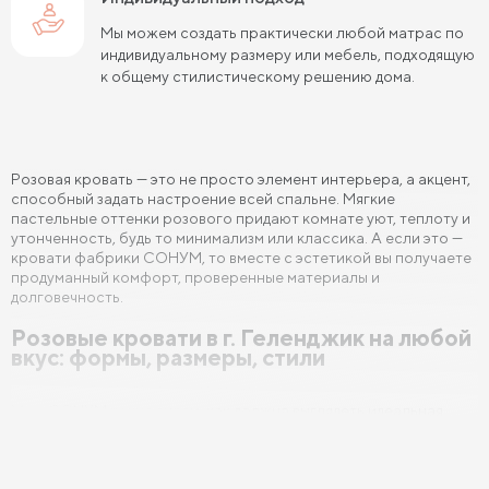
Мы можем создать практически любой матрас по
Кровати коричневого цвета 90 см шириной
индивидуальному размеру или мебель, подходящую
к общему стилистическому решению дома.
Кровати коричневого цвета 120 см шириной
Кровати серого цвета 190 см длиной
Кровати серого цвета 200 см длиной
Розовая кровать — это не просто элемент интерьера, а акцент,
способный задать настроение всей спальне. Мягкие
Кровати бежевого цвета 200 см длиной
пастельные оттенки розового придают комнате уют, теплоту и
утонченность, будь то минимализм или классика. А если это —
Кровати белого цвета 180 см длиной
кровати фабрики СОНУМ, то вместе с эстетикой вы получаете
продуманный комфорт, проверенные материалы и
Кровати белого цвета 190 см длиной
долговечность.
Розовые кровати в г. Геленджик на любой
Кровати белого цвета 200 см длиной
вкус: формы, размеры, стили
Кровати фиолетового цвета 180 см длиной
Мы в СОНУМ точно знаем, как должна выглядеть идеальная
Кровати шириной 80 см (Узкие)
кровать — та, в которую хочется возвращаться каждый вечер.
Именно поэтому в нашем интернет магазине в г. Геленджик
представлено более 50 моделей кроватей розового цвета в
Кровати шириной 90 см
Кровати шириной 120 см
разных вариантах: