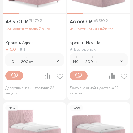
48 970
₽
71 670
₽
46 660
₽
63 730
₽
или частями от
4 080
₽ в мес.
или частями от
3 888
₽ в мес.
Кровать Agnes
Кровать Nevada
5.0
1
Без оценок
Ш.
Д.
Ш.
Д.
140
-
200 см.
140
-
200 см.
Доступно онлайн, доставка 22
Доступно онлайн, доставка 22
августа
августа
New
New