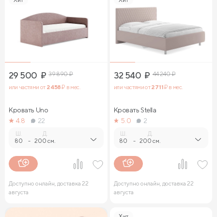
29 500
₽
39 890
₽
32 540
₽
44 240
₽
или частями от
2 458
₽ в мес.
или частями от
2 711
₽ в мес.
Кровать Uno
Кровать Stella
4.8
22
5.0
2
Ш.
Д.
Ш.
Д.
80
-
200 см.
80
-
200 см.
Доступно онлайн, доставка 22
Доступно онлайн, доставка 22
августа
августа
Хит