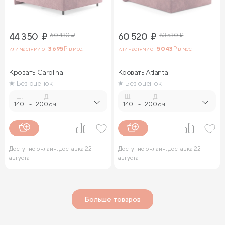
44 350
₽
60 430
₽
60 520
₽
83 530
₽
или частями от
3 695
₽ в мес.
или частями от
5 043
₽ в мес.
Кровать Carolina
Кровать Atlanta
Без оценок
Без оценок
Ш.
Д.
Ш.
Д.
140
-
200 см.
140
-
200 см.
Доступно онлайн, доставка 22
Доступно онлайн, доставка 22
августа
августа
Больше товаров