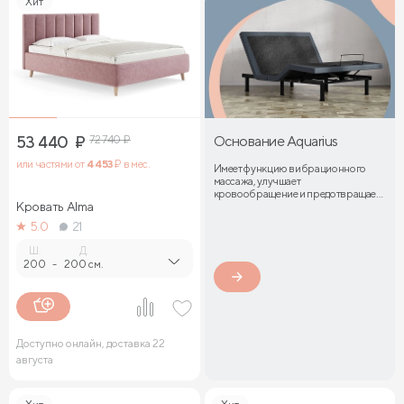
Хит
53 440
₽
72 740
₽
Основание Aquarius
или частями от
4 453
₽ в мес.
Имеет функцию вибрационного
массажа, улучшает
кровообращение и предотвращает
Кровать Alma
затекание мышц
5.0
21
Ш.
Д.
200
-
200 см.
Доступно онлайн, доставка 22
августа