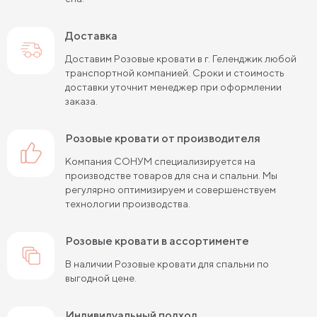
Кровати белого цвета 120 см шириной
Доставка
Кровати белого цвета 140 см шириной
Доставим Розовые кровати в г. Геленджик любой
транспортной компанией. Сроки и стоимость
Кровати белого цвета 160 см шириной
доставки уточнит менеджер при оформлении
заказа.
Кровати белого цвета 180 см шириной
Розовые кровати от производителя
Кровати белого цвета 200 см шириной
Компания СОНУМ специализируется на
Кровати розового цвета 120 см шириной
производстве товаров для сна и спальни. Мы
регулярно оптимизируем и совершенствуем
Кровати синего цвета 160 см шириной
технологии производства.
Кровати серого цвета 120 см шириной
Розовые кровати в ассортименте
Кровати серого цвета 140 см шириной
В наличии Розовые кровати для спальни по
выгодной цене.
Кровати серого цвета 160 см шириной
Кровати серого цвета 180 см шириной
Индивидуальный подход