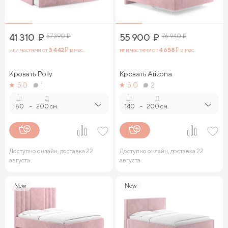
41 310
₽
57 390
₽
55 900
₽
76 940
₽
или частями от
3 442
₽ в мес.
или частями от
4 658
₽ в мес.
Кровать Polly
Кровать Arizona
5.0
1
5.0
2
Ш.
Д.
Ш.
Д.
80
-
200 см.
140
-
200 см.
Доступно онлайн, доставка 22
Доступно онлайн, доставка 22
августа
августа
New
New