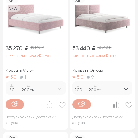
Хит
Хит
NEW
35 270
₽
48 140
₽
53 440
₽
72 740
₽
или частями от
2 939
₽ в мес.
или частями от
4 453
₽ в мес.
Кровать Vivien
Кровать Omega
5.0
1
5.0
9
Ш.
Д.
Ш.
Д.
80
-
200 см.
200
-
200 см.
Доступно онлайн, доставка 22
Доступно онлайн, доставка 22
августа
августа
Хит
Хит