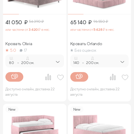
41 050
₽
56 390
₽
65 140
₽
96 550
₽
или частями от
3 420
₽ в мес.
или частями от
5 428
₽ в мес.
Кровать Olivia
Кровать Orlando
5.0
17
Без оценок
Ш.
Д.
Ш.
Д.
80
-
200 см.
140
-
200 см.
Доступно онлайн, доставка 22
Доступно онлайн, доставка 22
августа
августа
New
New