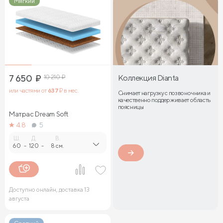
Мягкий
7 650
₽
10 210
₽
Коллекция Dianta
или частями от
637
₽ в мес.
Снимает нагрузку с позвоночника и
качественно поддерживает область
поясницы
Матрас Dream Soft
4.8
5
Ш.
Д.
В.
60
-
120
-
8 см.
Доступно онлайн, доставка 13
августа