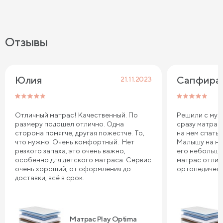
Отзывы
Юлия
Сапфира
21.11.2023
Отличный матрас! Качественный. По
Решили с муж
размеру подошел отлично. Одна
сразу матрас
сторона помягче, другая пожестче. То,
на нем спать 
что нужно. Очень комфортный. Нет
Малышу на не
резкого запаха, это очень важно,
его небольшо
особенно для детского матраса. Сервис
матрас отлич
очень хороший, от оформления до
ортопедическ
доставки, всё в срок.
Матрас Play Optima