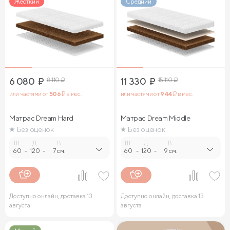
Жесткий
Средний
6 080
₽
8 110
₽
11 330
₽
15 110
₽
или частями от
506
₽ в мес.
или частями от
944
₽ в мес.
Матрас Dream Hard
Матрас Dream Middle
Без оценок
Без оценок
Ш.
Д.
В.
Ш.
Д.
В.
60
-
120
-
7 см.
60
-
120
-
9 см.
Доступно онлайн, доставка 13
Доступно онлайн, доставка 13
августа
августа