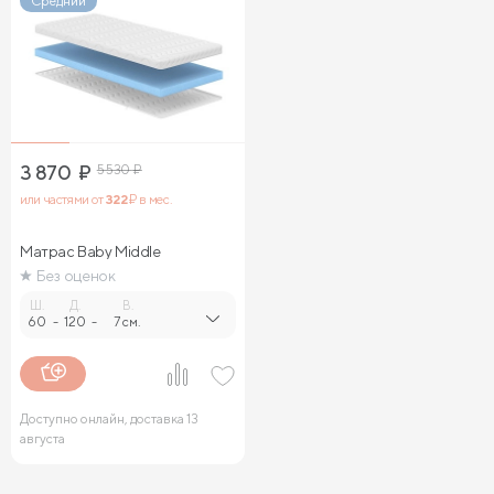
Средний
3 870
₽
5 530
₽
или частями от
322
₽ в мес.
Матрас Baby Middle
Без оценок
Ш.
Д.
В.
60
-
120
-
7 см.
Доступно онлайн, доставка 13
августа