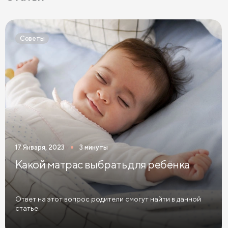
Детские матрасы 70х140 см
Детские матрасы 80х180 см
Советы
Детские матрасы 90х180 см
Детские матрасы 90х200 см
Детские матрасы из натурального латекса
Детские матрасы средней жесткости
Детские матрасы 60х120
Детские матрасы 70х160
17 Января, 2023
3 минуты
Детские матрасы 80х160
Какой матрас выбрать для ребёнка
Детские беспружинные матрасы
Детские кокосовые матрасы
Ответ на этот вопрос родители смогут найти в данной
статье.