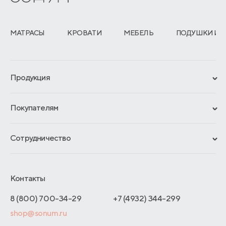
МАТРАСЫ
КРОВАТИ
МЕБЕЛЬ
ПОДУШКИ И 
Продукция
Сертификаты
Покупателям
Гарантии
Рассрочка и кредит
Материалы и технологии
Сотрудничество
Обмен и возврат
Сроки изготовления
Франчайзинг
Доставка и оплата
Блог
Отельерам
Контакты
Как оформить заказ
Отзывы покупателей
Интернет-магазинам
Адреса магазинов
8 (800) 700-34-29
+7 (4932) 344-299
Оптовые продажи
shop@sonum.ru
Договор-оферты