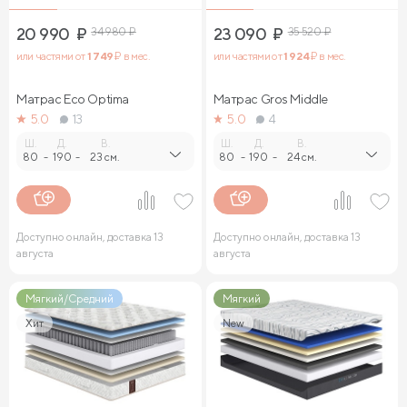
20 990
₽
34 980
₽
23 090
₽
35 520
₽
или частями от
1 749
₽ в мес.
или частями от
1 924
₽ в мес.
Матрас Eco Optima
Матрас Gros Middle
5.0
13
5.0
4
Ш.
Д.
В.
Ш.
Д.
В.
80
-
190
-
23 см.
80
-
190
-
24 см.
Доступно онлайн, доставка 13
Доступно онлайн, доставка 13
августа
августа
Мягкий/Средний
Мягкий
Хит
New