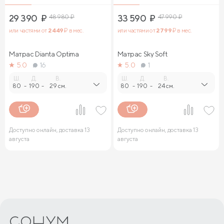
29 390
₽
48 980
₽
33 590
₽
47 990
₽
или частями от
2 449
₽ в мес.
или частями от
2 799
₽ в мес.
Матрас Dianta Optima
Матрас Sky Soft
5.0
16
5.0
1
Ш.
Д.
В.
Ш.
Д.
В.
80
-
190
-
29 см.
80
-
190
-
24 см.
Доступно онлайн, доставка 13
Доступно онлайн, доставка 13
августа
августа