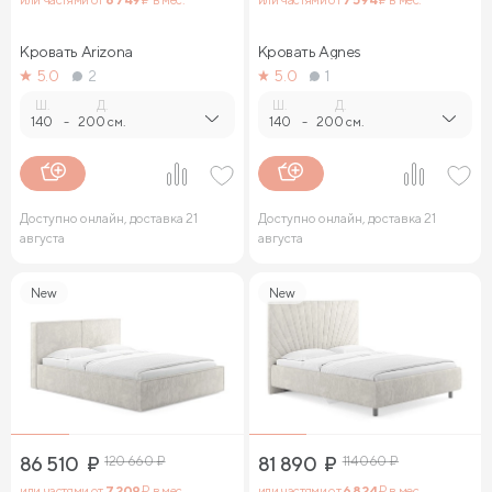
Кровать Arizona
Кровать Agnes
5.0
2
5.0
1
Ш.
Д.
Ш.
Д.
140
-
200 см.
140
-
200 см.
Доступно онлайн, доставка 21
Доступно онлайн, доставка 21
августа
августа
New
New
86 510
₽
120 660
₽
81 890
₽
114 060
₽
или частями от
7 209
₽ в мес.
или частями от
6 824
₽ в мес.