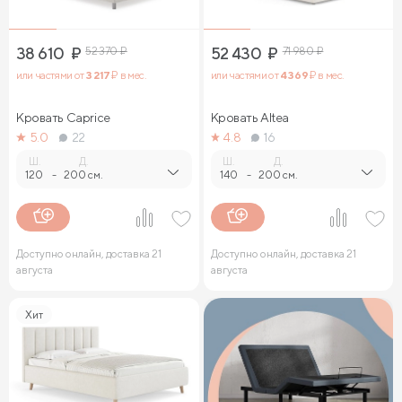
38 610
₽
52 370
₽
52 430
₽
71 980
₽
или частями от
3 217
₽ в мес.
или частями от
4 369
₽ в мес.
Кровать Caprice
Кровать Altea
5.0
22
4.8
16
Ш.
Д.
Ш.
Д.
120
-
200 см.
140
-
200 см.
Доступно онлайн, доставка 21
Доступно онлайн, доставка 21
августа
августа
Хит