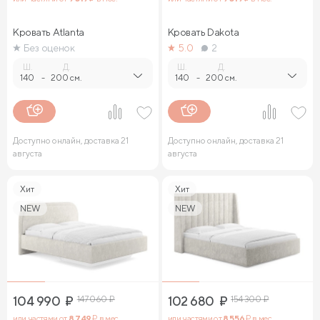
Кровать Atlanta
Кровать Dakota
Без оценок
5.0
2
Ш.
Д.
Ш.
Д.
140
-
200 см.
140
-
200 см.
Доступно онлайн, доставка 21
Доступно онлайн, доставка 21
августа
августа
Хит
Хит
NEW
NEW
104 990
₽
147 060
₽
102 680
₽
154 300
₽
или частями от
8 749
₽ в мес.
или частями от
8 556
₽ в мес.