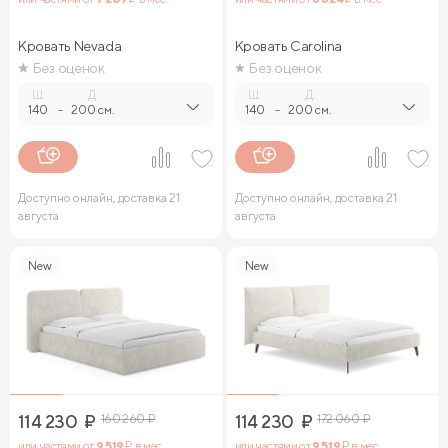
Кровать Nevada
Кровать Carolina
Без оценок
Без оценок
Ш.
Д.
Ш.
Д.
140
-
200 см.
140
-
200 см.
Доступно онлайн, доставка 21
Доступно онлайн, доставка 21
августа
августа
New
New
114 230
₽
160 260
₽
114 230
₽
172 060
₽
или частями от
9 519
₽ в мес.
или частями от
9 519
₽ в мес.