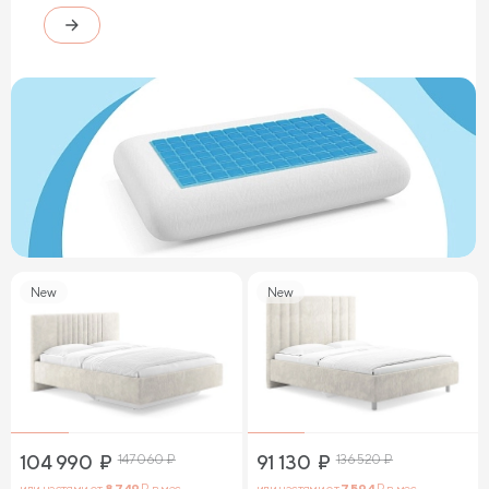
New
New
104 990
₽
147 060
₽
91 130
₽
136 520
₽
или частями от
8 749
₽ в мес.
или частями от
7 594
₽ в мес.