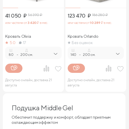
41 050
₽
56 390
₽
123 470
₽
186 280
₽
или частями от
3 420
₽ в мес.
или частями от
10 289
₽ в мес.
Кровать Olivia
Кровать Orlando
5.0
17
Без оценок
Ш.
Д.
Ш.
Д.
80
-
200 см.
140
-
200 см.
Доступно онлайн, доставка 21
Доступно онлайн, доставка 21
августа
августа
Подушка Middle Gel
Обеспечит поддержку и комфорт, обладает приятным
охлаждающим эффектом