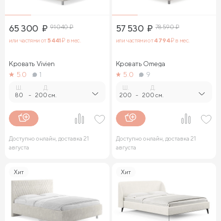
65 300
₽
91 040
₽
57 530
₽
78 590
₽
или частями от
5 441
₽ в мес.
или частями от
4 794
₽ в мес.
Кровать Vivien
Кровать Omega
5.0
1
5.0
9
Ш.
Д.
Ш.
Д.
80
-
200 см.
200
-
200 см.
Доступно онлайн, доставка 21
Доступно онлайн, доставка 21
августа
августа
Хит
Хит