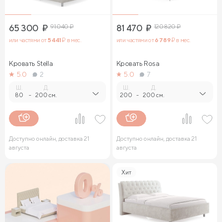
65 300
₽
91 040
₽
81 470
₽
120 820
₽
или частями от
5 441
₽ в мес.
или частями от
6 789
₽ в мес.
Кровать Stella
Кровать Rosa
5.0
2
5.0
7
Ш.
Д.
Ш.
Д.
80
-
200 см.
200
-
200 см.
Доступно онлайн, доставка 21
Доступно онлайн, доставка 21
августа
августа
Хит