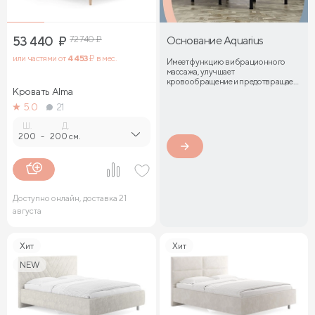
53 440
₽
72 740
₽
Основание Aquarius
или частями от
4 453
₽ в мес.
Имеет функцию вибрационного
массажа, улучшает
кровообращение и предотвращает
Кровать Alma
затекание мышц
5.0
21
Ш.
Д.
200
-
200 см.
Доступно онлайн, доставка 21
августа
Хит
Хит
NEW