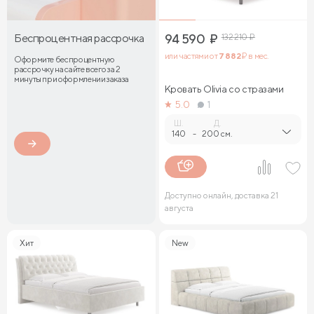
Беспроцентная рассрочка
94 590
₽
132 210
₽
или частями от
7 882
₽ в мес.
Оформите беспроцентную
рассрочку на сайте всего за 2
минуты при оформлении заказа
Кровать Olivia со стразами
5.0
1
Ш.
Д.
140
-
200 см.
Доступно онлайн, доставка 21
августа
Хит
New