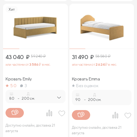
Хит
43 040
₽
59 240
₽
31 490
₽
58 580
₽
или частями от
3 586
₽ в мес.
или частями от
2 624
₽ в мес.
Кровать Emily
Кровать Emma
5.0
3
Без оценок
Ш.
Д.
Ш.
Д.
80
-
200 см.
90
-
200 см.
Доступно онлайн, доставка 21
Доступно онлайн, доставка 21
августа
августа