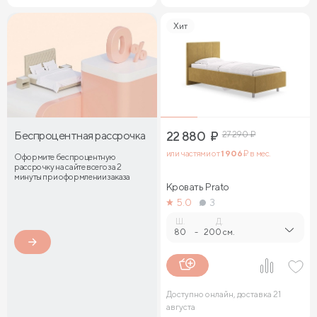
Хит
Беспроцентная рассрочка
22 880
₽
27 290
₽
или частями от
1 906
₽ в мес.
Оформите беспроцентную
рассрочку на сайте всего за 2
минуты при оформлении заказа
Кровать Prato
5.0
3
Ш.
Д.
80
-
200 см.
Доступно онлайн, доставка 21
августа