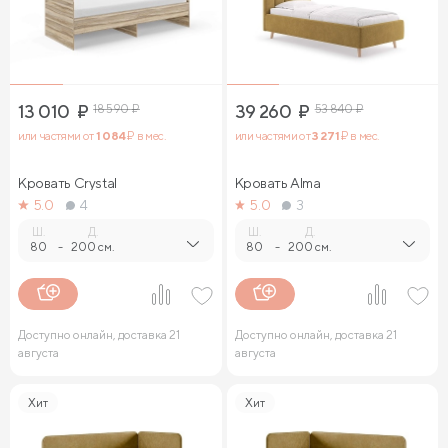
13 010
₽
18 590
₽
39 260
₽
53 840
₽
или частями от
1 084
₽ в мес.
или частями от
3 271
₽ в мес.
Кровать Crystal
Кровать Alma
5.0
4
5.0
3
Ш.
Д.
Ш.
Д.
80
-
200 см.
80
-
200 см.
Доступно онлайн, доставка 21
Доступно онлайн, доставка 21
августа
августа
Хит
Хит