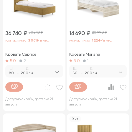
36 740
₽
50 240
₽
14 690
₽
20 990
₽
или частями от
3 061
₽ в мес.
или частями от
1 224
₽ в мес.
Кровать Caprice
Кровать Mariana
5.0
2
5.0
1
Ш.
Д.
Ш.
Д.
80
-
200 см.
80
-
200 см.
Доступно онлайн, доставка 21
Доступно онлайн, доставка 21
августа
августа
Хит