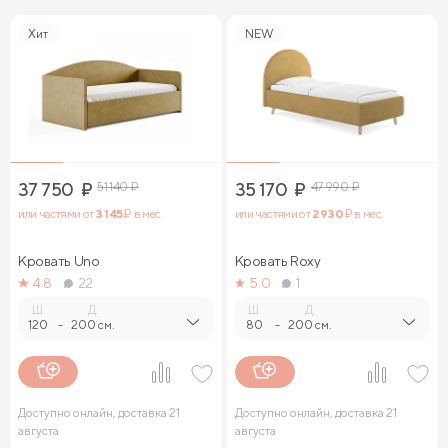
Хит
NEW
37 750
₽
51 140
₽
35 170
₽
47 990
₽
или частями от
3 145
₽ в мес.
или частями от
2 930
₽ в мес.
Кровать Uno
Кровать Roxy
4.8
22
5.0
1
Ш.
Д.
Ш.
Д.
120
-
200 см.
80
-
200 см.
Доступно онлайн, доставка 21
Доступно онлайн, доставка 21
августа
августа