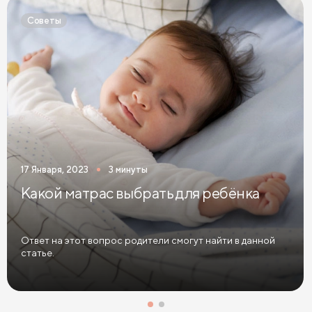
Детские кровати белого цвета
Советы
Детские кровати голубого цвета
Детские кровати цвета графит
Детские кровати желтого цвета
Детские кровати зеленого цвета
Детские кровати коричневого цвета
17 Января, 2023
3 минуты
Детские кровати красного цвета
Какой матрас выбрать для ребёнка
Детские кровати оранжевого цвета
Детские кровати розового цвета
Ответ на этот вопрос родители смогут найти в данной
статье.
Детские кровати синего цвета
Детские кровати фиолетового цвета