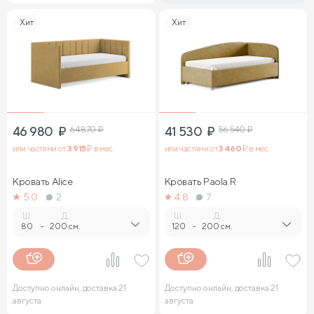
Хит
Хит
46 980
₽
64 870
₽
41 530
₽
56 540
₽
или частями от
3 915
₽ в мес.
или частями от
3 460
₽ в мес.
Кровать Alice
Кровать Paola R
5.0
2
4.8
7
Ш.
Д.
Ш.
Д.
80
-
200 см.
120
-
200 см.
Доступно онлайн, доставка 21
Доступно онлайн, доставка 21
августа
августа