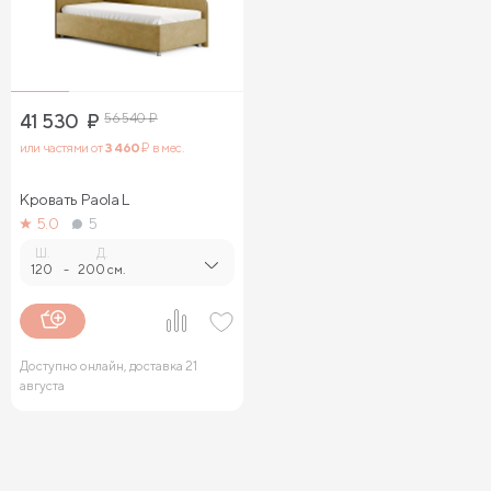
41 530
₽
56 540
₽
или частями от
3 460
₽ в мес.
Кровать Paola L
5.0
5
Ш.
Д.
120
-
200 см.
Доступно онлайн, доставка 21
августа