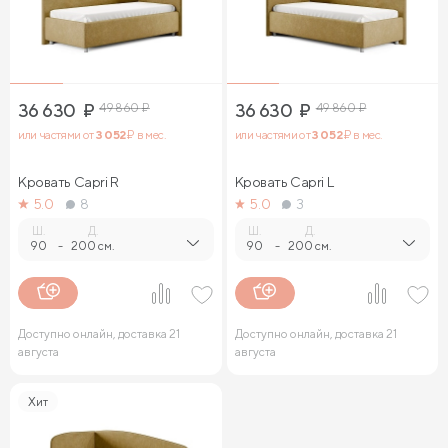
36 630
₽
49 860
₽
36 630
₽
49 860
₽
или частями от
3 052
₽ в мес.
или частями от
3 052
₽ в мес.
Кровать Capri R
Кровать Capri L
5.0
8
5.0
3
Ш.
Д.
Ш.
Д.
90
-
200 см.
90
-
200 см.
Доступно онлайн, доставка 21
Доступно онлайн, доставка 21
августа
августа
Хит