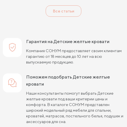
Детские кровати черного цвета
Все статьи
Детские кровати 120 см шириной
Детские кровати 80 см шириной
Детские кровати 90 см шириной
Гарантия на Детские желтые кровати
Детские кровати 180 см длиной
Компания СОНУМ предоставляет своим клиентам
гарантию от 18 месяцев до 10 лет на всю
Детские кровати 190 см длиной
выпускаемую продукцию.
Детские кровати 120 на 200 см
Поможем подобрать Детские желтые
Детские кровати 80 на 180 см
кровати
Детские кровати 80 на 200 см
Наши консультанты помогут выбрать Детские
желтые кровати под ваши критерии цены и
Детские кровати 90 на 200 см
комфорта. В каталоге СОНУМ представлен
широкий модельный ряд мебели для спальни,
Детские кровати с подъемным механизмом
кроватей, матрасов, постельного белья, подушек и
аксессуаров для сна.