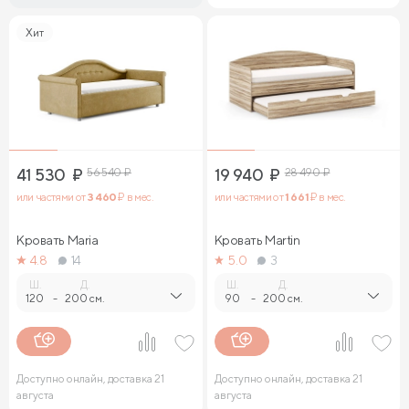
Хит
41 530
₽
56 540
₽
19 940
₽
28 490
₽
или частями от
3 460
₽ в мес.
или частями от
1 661
₽ в мес.
Кровать Maria
Кровать Martin
4.8
14
5.0
3
Ш.
Д.
Ш.
Д.
120
-
200 см.
90
-
200 см.
Доступно онлайн, доставка 21
Доступно онлайн, доставка 21
августа
августа