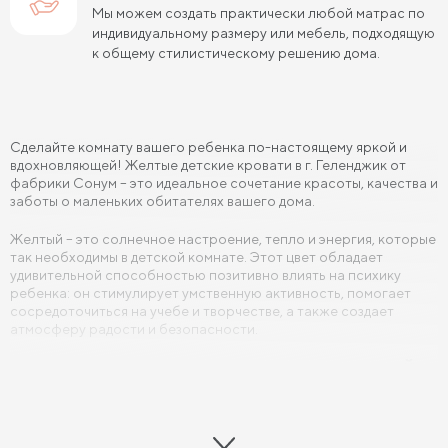
Мы можем создать практически любой матрас по
индивидуальному размеру или мебель, подходящую
к общему стилистическому решению дома.
Сделайте комнату вашего ребенка по-настоящему яркой и
вдохновляющей! Желтые детские кровати в г. Геленджик от
фабрики Сонум – это идеальное сочетание красоты, качества и
заботы о маленьких обитателях вашего дома.
Желтый – это солнечное настроение, тепло и энергия, которые
так необходимы в детской комнате. Этот цвет обладает
удивительной способностью позитивно влиять на психику
ребенка: он стимулирует умственную активность, помогает
сосредоточиться на учебе и творчестве, а также создает
атмосферу радости и безопасности.
Почему желтая кровать это правильный
выбор?
Психологический комфорт: Желтые оттенки