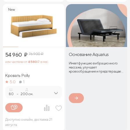
New
54 960
₽
76 900
₽
Основание Aquarius
или частями от
4 580
₽ в мес.
Имеет функцию вибрационного
массажа, улучшает
кровообращение и предотвращает
Кровать Polly
затекание мышц
5.0
1
Ш.
Д.
80
-
200 см.
Доступно онлайн, доставка 21
августа